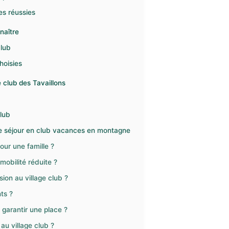
es réussies
naître
club
hoisies
e club des Tavaillons
club
 le séjour en club vacances en montagne
ur une famille ?
mobilité réduite ?
on au village club ?
ts ?
 garantir une place ?
au village club ?