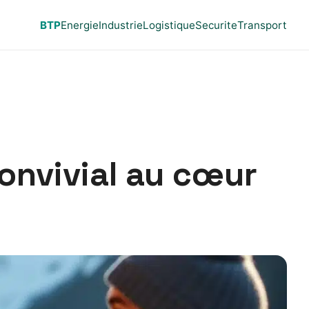
BTP
Energie
Industrie
Logistique
Securite
Transport
convivial au cœur