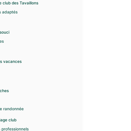
 club des Tavaillons
s adaptés
souci
es
les vacances
âches
de randonnée
llage club
s professionnels